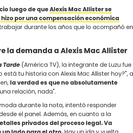
ncio luego de que
Alexis Mac Allister se
 le hizo por una compensación económica
 trabajar durante los años que lo acompañó e
e la demanda a Alexis Mac Allister
a Tarde
(América TV), la integrante de Luzu fue
está tu historia con Alexis Mac Allister hoy?", 
ben,
la verdad es que no absolutamente
guna relación, nada".
cómoda durante la nota, intentó responder
 desde el panel. Además, en cuanto a la
etalles privados del proceso legal. Va
 un lado para el otro.
Hay un ida y vuelta,