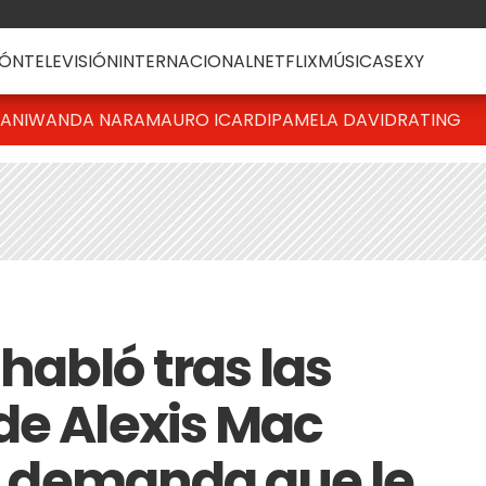
ÓN
TELEVISIÓN
INTERNACIONAL
NETFLIX
MÚSICA
SEXY
IANI
WANDA NARA
MAURO ICARDI
PAMELA DAVID
RATING
abló tras las
de Alexis Mac
la demanda que le