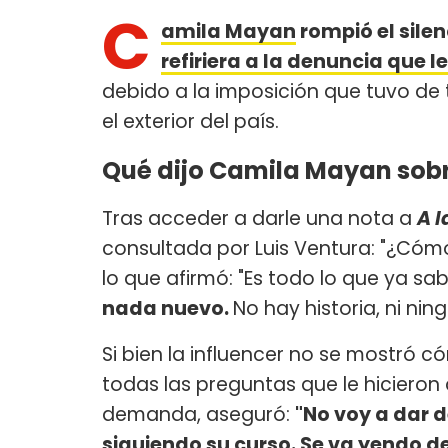
C
amila Mayan
rompió el sile
refiriera a la denuncia que
debido a la imposición que tuvo de
el exterior del país.
Qué dijo Camila Mayan sobr
Tras acceder a darle una nota a
A l
consultada por Luis Ventura: "¿Cómo 
lo que afirmó: "Es todo lo que ya sa
nada nuevo.
No hay historia, ni nin
Si bien la influencer no se mostró 
todas las preguntas que le hicieron
demanda, aseguró:
"No voy a dar d
siguiendo su curso. Se va yendo de