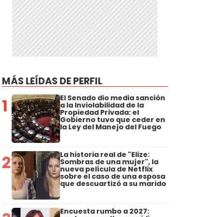
n
MÁS LEÍDAS DE PERFIL
El Senado dio media sanción
1
a la Inviolabilidad de la
Propiedad Privada: el
a
Gobierno tuvo que ceder en
la Ley del Manejo del Fuego
La historia real de "Elize:
2
Sombras de una mujer", la
nueva película de Netflix
sobre el caso de una esposa
que descuartizó a su marido
Encuesta rumbo a 2027: