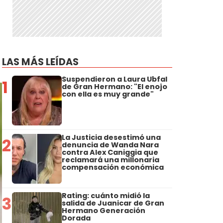
LAS MÁS LEÍDAS
Suspendieron a Laura Ubfal
1
de Gran Hermano: "El enojo
con ella es muy grande"
La Justicia desestimó una
2
denuncia de Wanda Nara
contra Alex Caniggia que
reclamará una millonaria
compensación económica
Rating: cuánto midió la
3
salida de Juanicar de Gran
Hermano Generación
Dorada