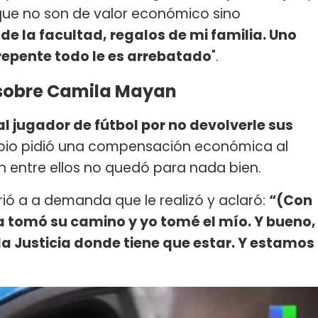
que no son de valor económico sino
e la facultad, regalos de mi familia. Uno
 repente todo le es arrebatado
".
r sobre Camila Mayan
l jugador de fútbol por no devolverle sus
mbio pidió una compensación económica al
ón entre ellos no quedó para nada bien.
irió a a demanda que le realizó y aclaró:
“(Con
a tomó su camino y yo tomé el mío. Y bueno,
la Justicia donde tiene que estar. Y estamos