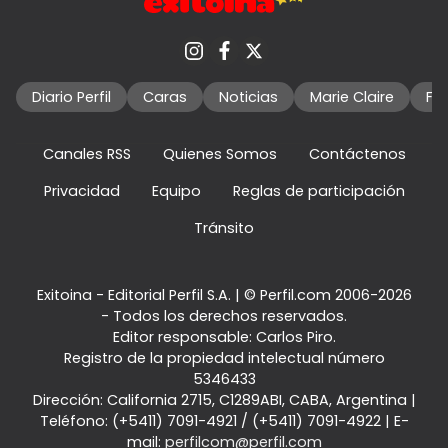
Diario Perfil
Caras
Noticias
Marie Claire
Fo
Canales RSS
Quienes Somos
Contáctenos
Privacidad
Equipo
Reglas de participación
Tránsito
Exitoina - Editorial Perfil S.A.
| © Perfil.com 2006-2026
- Todos los derechos reservados.
Editor responsable: Carlos Piro.
Registro de la propiedad intelectual número
5346433
Dirección:
California 2715
,
C1289ABI
,
CABA, Argentina
|
Teléfono:
(+5411) 7091-4921
/
(+5411) 7091-4922
| E-
mail:
perfilcom@perfil.com