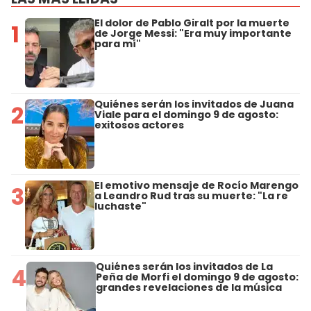
El dolor de Pablo Giralt por la muerte
1
de Jorge Messi: "Era muy importante
para mí"
Quiénes serán los invitados de Juana
2
Viale para el domingo 9 de agosto:
exitosos actores
El emotivo mensaje de Rocío Marengo
3
a Leandro Rud tras su muerte: "La re
luchaste"
Quiénes serán los invitados de La
4
Peña de Morfi el domingo 9 de agosto:
grandes revelaciones de la música