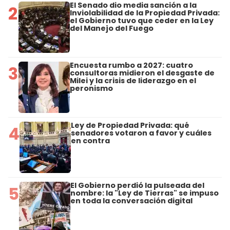
El Senado dio media sanción a la
2
Inviolabilidad de la Propiedad Privada:
el Gobierno tuvo que ceder en la Ley
del Manejo del Fuego
Encuesta rumbo a 2027: cuatro
3
consultoras midieron el desgaste de
Milei y la crisis de liderazgo en el
peronismo
Ley de Propiedad Privada: qué
4
senadores votaron a favor y cuáles
en contra
El Gobierno perdió la pulseada del
5
nombre: la "Ley de Tierras" se impuso
en toda la conversación digital