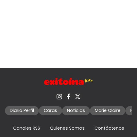
Diario Perfil
Caras
Noticias
Marie Claire
Fo
Canales RSS
Quienes Somos
Contáctenos