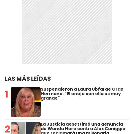
LAS MÁS LEÍDAS
Suspendieron a Laura Ubfal de Gran
1
Hermano: "El enojo con ella es muy
grande"
La Justicia desestimó una denuncia
2
de Wanda Nara contra Alex Caniggia
que reclamará una millonaria