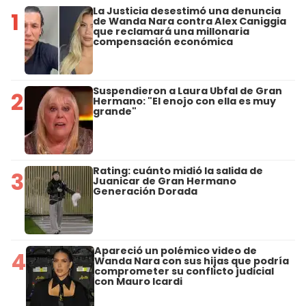
La Justicia desestimó una denuncia
1
de Wanda Nara contra Alex Caniggia
que reclamará una millonaria
compensación económica
Suspendieron a Laura Ubfal de Gran
2
Hermano: "El enojo con ella es muy
grande"
Rating: cuánto midió la salida de
3
Juanicar de Gran Hermano
Generación Dorada
Apareció un polémico video de
4
Wanda Nara con sus hijas que podría
comprometer su conflicto judicial
con Mauro Icardi