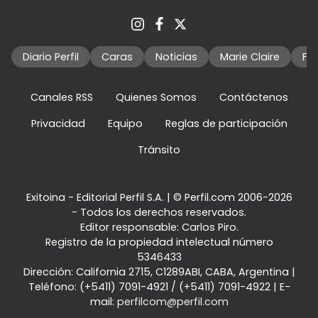
Diario Perfil
Caras
Noticias
Marie Claire
Fo
Canales RSS
Quienes Somos
Contáctenos
Privacidad
Equipo
Reglas de participación
Tránsito
Exitoina - Editorial Perfil S.A.
| © Perfil.com 2006-2026
- Todos los derechos reservados.
Editor responsable: Carlos Piro.
Registro de la propiedad intelectual número
5346433
Dirección:
California 2715
,
C1289ABI
,
CABA, Argentina
|
Teléfono:
(+5411) 7091-4921
/
(+5411) 7091-4922
| E-
mail:
perfilcom@perfil.com