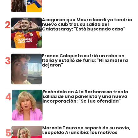
Aseguran que Mauro Icardi ya tendría
2
nuevo club tras su salida del
Galatasaray: "Está buscando casa"
Franco Colapinto sufrió un robo en
3
Italia y estalló de furia: "Ni la matera
dejaron"
Escándalo en A la Barbarossa tras la
4
salida de una panelista y una nueva
incorporación: "Se fue ofendida"
Marcela Tauro se separó de su novio,
5
Leopoldo Arancibia: los motivos