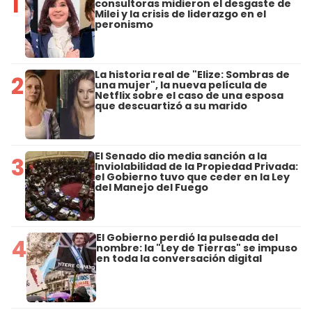
1
consultoras midieron el desgaste de
Milei y la crisis de liderazgo en el
peronismo
La historia real de "Elize: Sombras de
2
una mujer", la nueva película de
Netflix sobre el caso de una esposa
que descuartizó a su marido
El Senado dio media sanción a la
3
Inviolabilidad de la Propiedad Privada:
el Gobierno tuvo que ceder en la Ley
del Manejo del Fuego
El Gobierno perdió la pulseada del
4
nombre: la "Ley de Tierras" se impuso
en toda la conversación digital