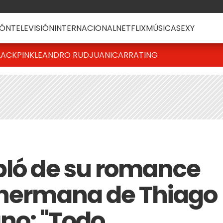
ÓN
TELEVISIÓN
INTERNACIONAL
NETFLIX
MÚSICA
SEXY
LACKPINK
LEANDRO RUD
JUANICAR
RATING
bló de su romance
 hermana de Thiago
no: "Todo