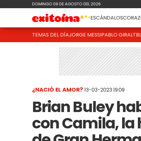
DOMINGO 09 DE AGOSTO DEL 2026
ESCÁNDALOS
CORAZ
TEMAS DEL DÍA
JORGE MESSI
PABLO GIRALT
B
¿NACIÓ EL AMOR?
13-03-2023 19:09
Brian Buley ha
con Camila, la
de Gran Herma