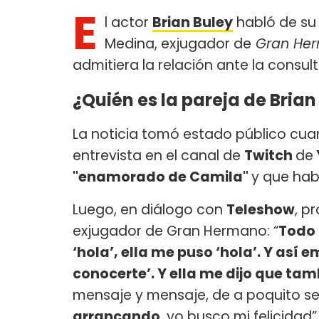
E
l actor
Brian Buley
habló de su
Medina, exjugador de
Gran He
admitiera la relación ante la consul
¿Quién es la pareja de Brian
La noticia tomó estado público cua
entrevista en el canal de
Twitch
de
"enamorado de Camila"
y que hab
Luego, en diálogo con
Teleshow
, p
exjugador de Gran Hermano: “
Todo 
‘hola’, ella me puso ‘hola’. Y así 
conocerte’. Y ella me dijo que ta
mensaje y mensaje, de a poquito se
arrancando
, yo busco mi felicidad”,