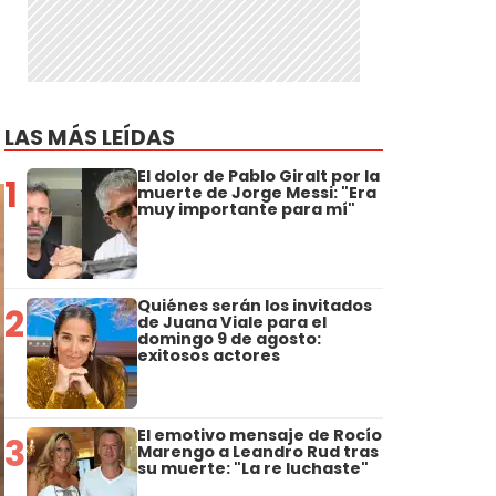
LAS MÁS LEÍDAS
El dolor de Pablo Giralt por la
1
muerte de Jorge Messi: "Era
muy importante para mí"
Quiénes serán los invitados
2
de Juana Viale para el
domingo 9 de agosto:
exitosos actores
El emotivo mensaje de Rocío
3
Marengo a Leandro Rud tras
su muerte: "La re luchaste"