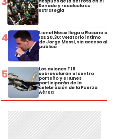
3
después de la derrota en el
Senado y recalcula su
estrategia
Lionel Messi llega a Rosario a
4
las 20.30: velatorio íntimo
de Jorge Messi, sin acceso al
público
Los aviones F 16
5
sobrevolarán el centro
porteño y el lunes
participarán de la
celebración de la Fuerza
Aérea