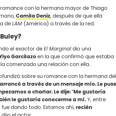
 romance con la hermana mayor de Thiago
rmano
,
Camila Deniz
, después de que ella
ta de
LAM
(América) a través de la red.
 Buley?
ndo el exactor de
El Marginal
dio una
Yiyo Garcilazo
en la que confirmó que estaba
ía comenzado una relación con ella.
rofundizó sobre su romance con la hermana de
arrancó a través de un mensaje mío. Le pus
empezamos a charlar. Le dije: ‘Me gustaría
mbién le gustaría conocerme a mí.
Y, entre
 fue dando todo. Estamos ahí,
recién
 dijo el actor.