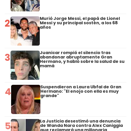
Murió Jorge Messi, el papá de Lionel
2
Messi y su principal sostén, a los 68
años
Juanicar rompió el silencio tras
3
abandonar abruptamente Gran
Hermano, y habló sobre la salud de su
mamá
Suspendieron a Laura Ubfal de Gran
4
Hermano: "El enojo con ella es muy
grande"
La Justicia desestimó una denuncia
5
de Wanda Nara contra Alex Caniggia
que reclamará una millonaria