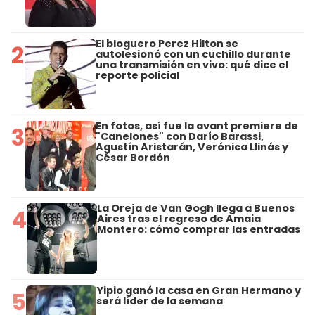
El bloguero Perez Hilton se
2
autolesionó con un cuchillo durante
una transmisión en vivo: qué dice el
reporte policial
En fotos, así fue la avant premiere de
3
"Canelones" con Darío Barassi,
Agustín Aristarán, Verónica Llinás y
César Bordón
La Oreja de Van Gogh llega a Buenos
4
Aires tras el regreso de Amaia
Montero: cómo comprar las entradas
Yipio ganó la casa en Gran Hermano y
5
será líder de la semana