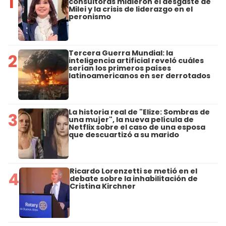
1
consultoras midieron el desgaste de
Milei y la crisis de liderazgo en el
peronismo
Tercera Guerra Mundial: la
2
inteligencia artificial reveló cuáles
serían los primeros países
latinoamericanos en ser derrotados
La historia real de "Elize: Sombras de
3
una mujer", la nueva película de
Netflix sobre el caso de una esposa
que descuartizó a su marido
Ricardo Lorenzetti se metió en el
4
debate sobre la inhabilitación de
Cristina Kirchner