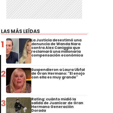
LAS MÁS LEÍDAS
La Justicia desestimó una
1
denuncia de Wanda Nara
contra Alex Caniggia que
reclamará una millonaria
compensación económica
Suspendieron a Laura Ubfal
2
de Gran Hermano: "El enojo
con ella es muy grande"
Rating: cuánto midió la
3
salida de Juanicar de Gran
Hermano Generación
Dorada