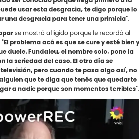
ado ser conocido porque llega primero a la
puede usar esta desgracia, te digo porque lo
ar una desgracia para tener una primicia
".
opar
se mostró afligido porque le recordó al
 "
El problema acá es que se cure y esté bien 
ue duele. Fundaleu, el nombre solo, pone la
n la seriedad del caso. El otro día se
televisión, pero cuando te pasa algo así, no
 alguien que te diga que tenés que quedarte
zgar a nadie porque son momentos terribles
".