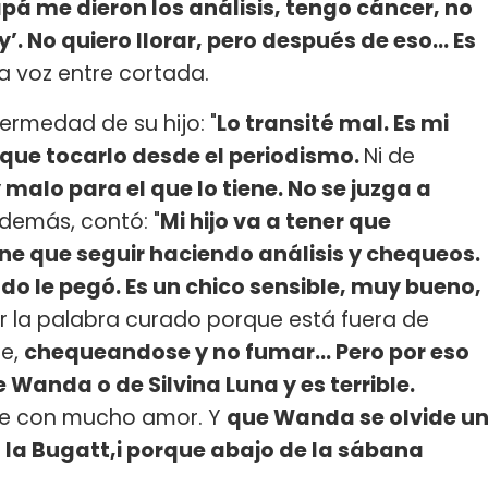
pá me dieron los análisis, tengo cáncer, no
’. No quiero llorar, pero después de eso… Es
a voz entre cortada.
fermedad de su hijo: "
Lo transité mal. Es mi
 que tocarlo desde el periodismo.
Ni de
malo para el que lo tiene. No se juzga a
Además, contó: "
Mi hijo va a tener que
ene que seguir haciendo análisis y chequeos.
o le pegó. Es un chico sensible, muy bueno,
r la palabra curado porque está fuera de
se,
chequeandose y no fumar... Pero por eso
 Wanda o de Silvina Luna y es terrible.
ale con mucho amor. Y
que Wanda se olvide u
, la Bugatt,i porque abajo de la sábana