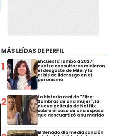
MÁS LEÍDAS DE PERFIL
Encuesta rumbo a 2027:
1
cuatro consultoras midieron
el desgaste de Milei y la
a
crisis de liderazgo en el
peronismo
La historia real de "Elize:
2
Sombras de una mujer", la
nueva película de Netflix
sobre el caso de una esposa
que descuartizó a su marido
El Senado dio media sanción