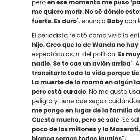
pero
en ese momento
me puso ‘pa
me quiero morir. No sé dónde estoy
fuerte. Es duro
", enunció
Baby
con l
El periodista relató cómo vivió la en
hijo. Creo que lo de Wanda no hay
espectáculos, ni del político.
Es muy 
nadie.
Se te cae un avión arriba
". 
transitarlo toda la vida porque ti
La muerte de la mamá en algún lad
pero está curado
. No me gusta usa
peligro y tiene que seguir cuidándo
me pongo en lugar de la familia de
Cuesta mucho, pero se sale
. Se s
poco de los millones y la Maserati
blanca somos todos iguales".