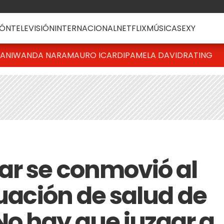
ÓN
TELEVISIÓN
INTERNACIONAL
NETFLIX
MÚSICA
SEXY
IANI
WANDA NARA
MAURO ICARDI
PAMELA DAVID
RATING
r se conmovió al
tuación de salud de
o hay que juzgar a