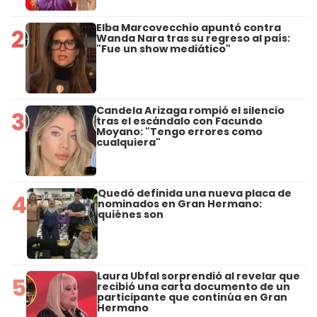
Elba Marcovecchio apuntó contra
2
Wanda Nara tras su regreso al país:
"Fue un show mediático"
Candela Arizaga rompió el silencio
3
tras el escándalo con Facundo
Moyano: "Tengo errores como
cualquiera"
Quedó definida una nueva placa de
4
nominados en Gran Hermano:
quiénes son
Laura Ubfal sorprendió al revelar que
5
recibió una carta documento de un
participante que continúa en Gran
Hermano