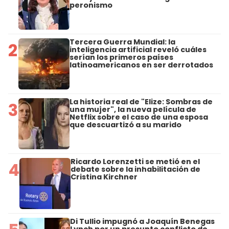
peronismo
Tercera Guerra Mundial: la
2
inteligencia artificial reveló cuáles
serían los primeros países
latinoamericanos en ser derrotados
La historia real de "Elize: Sombras de
3
una mujer", la nueva película de
Netflix sobre el caso de una esposa
que descuartizó a su marido
Ricardo Lorenzetti se metió en el
4
debate sobre la inhabilitación de
Cristina Kirchner
Di Tullio impugnó a Joaquín Benegas
Lynch por un presunto conflicto de