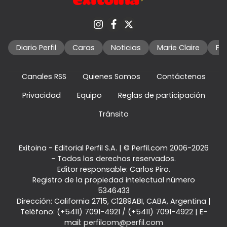
Diario Perfil
Caras
Noticias
Marie Claire
Fo
Canales RSS
Quienes Somos
Contáctenos
Privacidad
Equipo
Reglas de participación
Tránsito
Exitoina - Editorial Perfil S.A.
| © Perfil.com 2006-2026
- Todos los derechos reservados.
Editor responsable: Carlos Piro.
Registro de la propiedad intelectual número
5346433
Dirección:
California 2715
,
C1289ABI
,
CABA, Argentina
|
Teléfono:
(+5411) 7091-4921
/
(+5411) 7091-4922
| E-
mail:
perfilcom@perfil.com