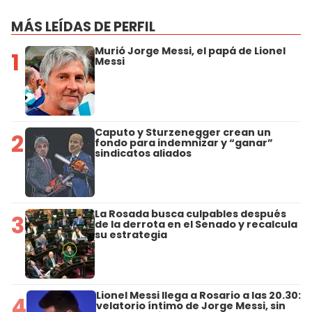
MÁS LEÍDAS DE PERFIL
Murió Jorge Messi, el papá de Lionel
1
Messi
Caputo y Sturzenegger crean un
2
fondo para indemnizar y “ganar”
sindicatos aliados
La Rosada busca culpables después
3
de la derrota en el Senado y recalcula
su estrategia
Lionel Messi llega a Rosario a las 20.30:
4
velatorio íntimo de Jorge Messi, sin