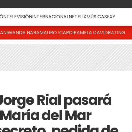
ÓN
TELEVISIÓN
INTERNACIONAL
NETFLIX
MÚSICA
SEXY
IANI
WANDA NARA
MAURO ICARDI
PAMELA DAVID
RATING
orge Rial pasará
n María del Mar
secreto, pedida de