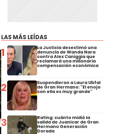
LAS MÁS LEÍDAS
La Justicia desestimó una
1
denuncia de Wanda Nara
contra Alex Caniggia que
reclamará una millonaria
compensación económica
Suspendieron a Laura Ubfal
2
de Gran Hermano: "El enojo
con ella es muy grande"
Rating: cuánto midió la
3
salida de Juanicar de Gran
Hermano Generación
Dorada