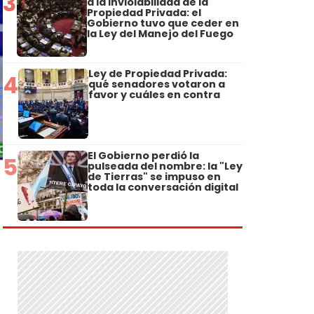
3
a la Inviolabilidad de la
Propiedad Privada: el
Gobierno tuvo que ceder en
la Ley del Manejo del Fuego
Ley de Propiedad Privada:
4
qué senadores votaron a
favor y cuáles en contra
El Gobierno perdió la
5
pulseada del nombre: la "Ley
de Tierras" se impuso en
toda la conversación digital