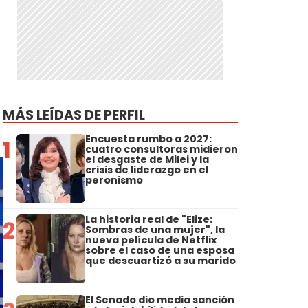
MÁS LEÍDAS DE PERFIL
Encuesta rumbo a 2027:
1
cuatro consultoras midieron
el desgaste de Milei y la
crisis de liderazgo en el
peronismo
La historia real de "Elize:
2
Sombras de una mujer", la
nueva película de Netflix
sobre el caso de una esposa
que descuartizó a su marido
El Senado dio media sanción