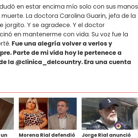
o dudó en estar encima mío solo con sus manos
muerte. La doctora Carolina Guarin, jefa de la
jorgito. Y se agradece. Y el doctor
inó en mantenerme con vida. Su voz fue la
rté.
Fue una alegría volver a verlos y
re. Parte de mi vida hoy le pertenece a
e la @clinica_delcountry. Era una cuenta
 un
Morena Rial defendió
Jorge Rial anunció