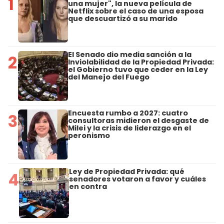
1
una mujer", la nueva película de
Netflix sobre el caso de una esposa
que descuartizó a su marido
El Senado dio media sanción a la
2
Inviolabilidad de la Propiedad Privada:
el Gobierno tuvo que ceder en la Ley
del Manejo del Fuego
Encuesta rumbo a 2027: cuatro
3
consultoras midieron el desgaste de
Milei y la crisis de liderazgo en el
peronismo
Ley de Propiedad Privada: qué
4
senadores votaron a favor y cuáles
en contra