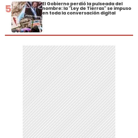
El Gobierno perdió la pulseada del
5
nombre: la "Ley de Tierras" se impuso
en toda la conversación digital