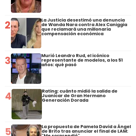
La Justicia desestimó una denuncia
2
de Wanda Nara contra Alex Caniggia
que reclamará una millonaria
compensación económica
Murió Leandro Rud, el icónico
3
representante de modelos, a los 51
años: qué pasó
Rating: cuánto midió la salida de
4
Juanicar de Gran Hermano
Generación Dorada
La propuesta de Pamela David a Ángel
5
de Brito tras anunciar el final de LAM:
"Me sorprendió"