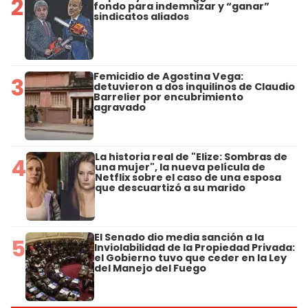
2
fondo para indemnizar y “ganar”
sindicatos aliados
Femicidio de Agostina Vega:
3
detuvieron a dos inquilinos de Claudio
Barrelier por encubrimiento
agravado
La historia real de "Elize: Sombras de
4
una mujer", la nueva película de
Netflix sobre el caso de una esposa
que descuartizó a su marido
El Senado dio media sanción a la
5
Inviolabilidad de la Propiedad Privada:
el Gobierno tuvo que ceder en la Ley
del Manejo del Fuego