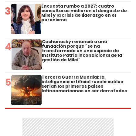
Encuesta rumbo a 2027: cuatro
3
consultoras midieron el desgaste de
Milei y la crisis de liderazgo en el
peronismo
Cachanosky renunció a una
4
fundación porque "se ha
transformado en una especie de
Instituto Patria incondicional de la
gestión de Milei"
Tercera Guerra Mundial: la
5
inteligencia artificial reveló cuáles
serían los primeros países
latinoamericanos en ser derrotados