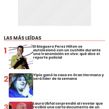
LAS MÁS LEÍDAS
El bloguero Perez Hilton se
1
autolesionó con un cuchillo durante
una transmisión en vivo: qué dice el
reporte policial
Yipio ganó la casa en Gran Hermano y
2
será líder de la semana
Laura Ubfal sorprendió al revelar que
3
recibió una carta documento de un