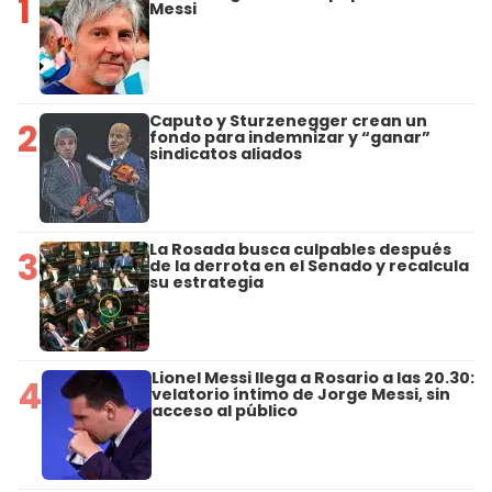
1
Messi
Caputo y Sturzenegger crean un
2
fondo para indemnizar y “ganar”
sindicatos aliados
La Rosada busca culpables después
3
de la derrota en el Senado y recalcula
su estrategia
Lionel Messi llega a Rosario a las 20.30:
4
velatorio íntimo de Jorge Messi, sin
acceso al público