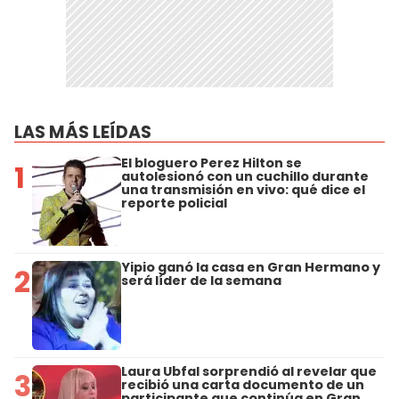
LAS MÁS LEÍDAS
El bloguero Perez Hilton se
1
autolesionó con un cuchillo durante
una transmisión en vivo: qué dice el
reporte policial
Yipio ganó la casa en Gran Hermano y
2
será líder de la semana
Laura Ubfal sorprendió al revelar que
3
recibió una carta documento de un
participante que continúa en Gran