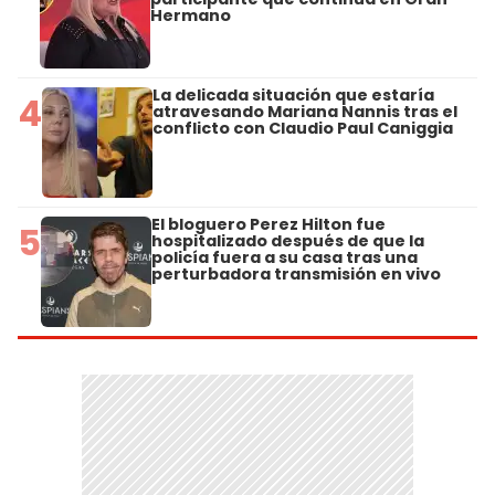
Hermano
La delicada situación que estaría
4
atravesando Mariana Nannis tras el
conflicto con Claudio Paul Caniggia
El bloguero Perez Hilton fue
5
hospitalizado después de que la
policía fuera a su casa tras una
perturbadora transmisión en vivo