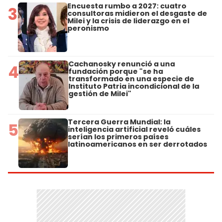
Encuesta rumbo a 2027: cuatro
3
consultoras midieron el desgaste de
Milei y la crisis de liderazgo en el
peronismo
Cachanosky renunció a una
4
fundación porque "se ha
transformado en una especie de
Instituto Patria incondicional de la
gestión de Milei"
Tercera Guerra Mundial: la
5
inteligencia artificial reveló cuáles
serían los primeros países
latinoamericanos en ser derrotados