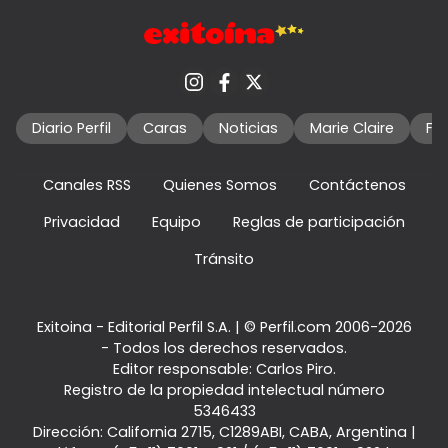
Diario Perfil
Caras
Noticias
Marie Claire
Fo
Canales RSS
Quienes Somos
Contáctenos
Privacidad
Equipo
Reglas de participación
Tránsito
Exitoina - Editorial Perfil S.A.
| © Perfil.com 2006-2026
- Todos los derechos reservados.
Editor responsable: Carlos Piro.
Registro de la propiedad intelectual número
5346433
Dirección:
California 2715
,
C1289ABI
,
CABA, Argentina
|