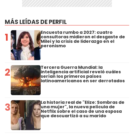
MÁS LEÍDAS DE PERFIL
Encuesta rumbo a 2027: cuatro
1
consultoras midieron el desgaste de
Milei y la crisis de liderazgo en el
peronismo
Tercera Guerra Mundial: la
2
inteligencia artificial reveló cuáles
serían los primeros países
latinoamericanos en ser derrotados
La historia real de "Elize: Sombras de
3
una mujer", la nueva película de
Netflix sobre el caso de una esposa
que descuartizó a su marido