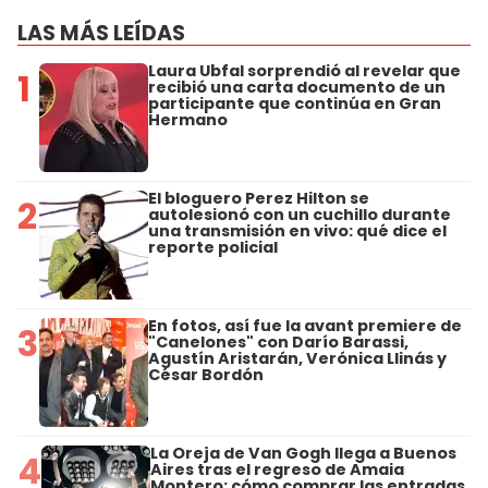
LAS MÁS LEÍDAS
Laura Ubfal sorprendió al revelar que
1
recibió una carta documento de un
participante que continúa en Gran
Hermano
El bloguero Perez Hilton se
2
autolesionó con un cuchillo durante
una transmisión en vivo: qué dice el
reporte policial
En fotos, así fue la avant premiere de
3
"Canelones" con Darío Barassi,
Agustín Aristarán, Verónica Llinás y
César Bordón
La Oreja de Van Gogh llega a Buenos
4
Aires tras el regreso de Amaia
Montero: cómo comprar las entradas