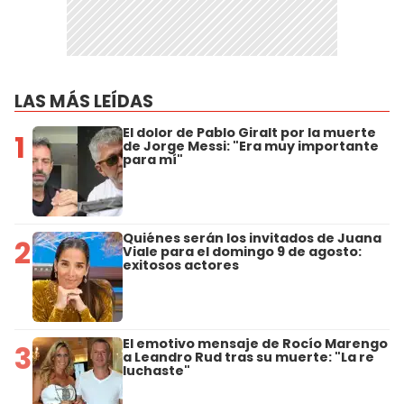
LAS MÁS LEÍDAS
El dolor de Pablo Giralt por la muerte
1
de Jorge Messi: "Era muy importante
para mí"
Quiénes serán los invitados de Juana
2
Viale para el domingo 9 de agosto:
exitosos actores
El emotivo mensaje de Rocío Marengo
3
a Leandro Rud tras su muerte: "La re
luchaste"