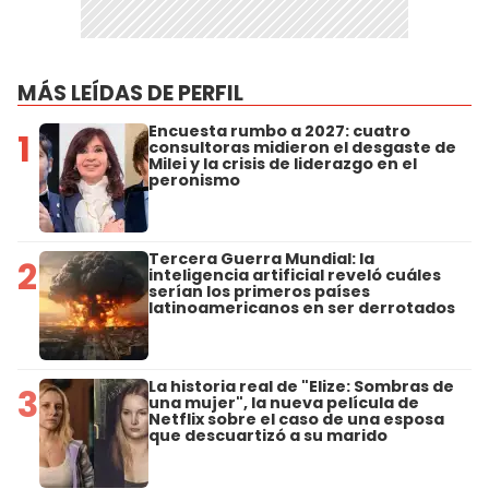
MÁS LEÍDAS DE PERFIL
Encuesta rumbo a 2027: cuatro
1
consultoras midieron el desgaste de
Milei y la crisis de liderazgo en el
peronismo
Tercera Guerra Mundial: la
2
inteligencia artificial reveló cuáles
serían los primeros países
latinoamericanos en ser derrotados
La historia real de "Elize: Sombras de
3
una mujer", la nueva película de
Netflix sobre el caso de una esposa
que descuartizó a su marido