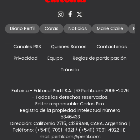
Diario Perfil
Caras
Noticias
Marie Claire
Fo
Canales RSS
Quienes Somos
Contáctenos
Privacidad
Equipo
Reglas de participación
Tránsito
Exitoina - Editorial Perfil S.A.
| © Perfil.com 2006-2026
- Todos los derechos reservados.
Editor responsable: Carlos Piro.
Registro de la propiedad intelectual número
5346433
Dirección:
California 2715
,
C1289ABI
,
CABA, Argentina
|
Teléfono:
(+5411) 7091-4921
/
(+5411) 7091-4922
| E-
mail:
perfilcom@perfil.com