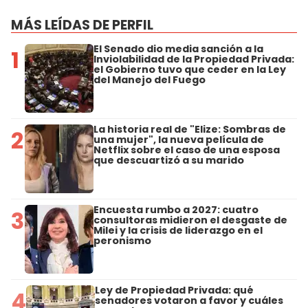
MÁS LEÍDAS DE PERFIL
El Senado dio media sanción a la
1
Inviolabilidad de la Propiedad Privada:
el Gobierno tuvo que ceder en la Ley
del Manejo del Fuego
La historia real de "Elize: Sombras de
2
una mujer", la nueva película de
Netflix sobre el caso de una esposa
que descuartizó a su marido
Encuesta rumbo a 2027: cuatro
3
consultoras midieron el desgaste de
Milei y la crisis de liderazgo en el
peronismo
Ley de Propiedad Privada: qué
4
senadores votaron a favor y cuáles