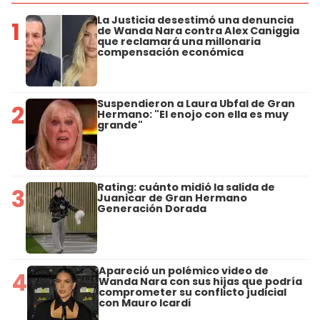
La Justicia desestimó una denuncia
1
de Wanda Nara contra Alex Caniggia
que reclamará una millonaria
compensación económica
Suspendieron a Laura Ubfal de Gran
2
Hermano: "El enojo con ella es muy
grande"
Rating: cuánto midió la salida de
3
Juanicar de Gran Hermano
Generación Dorada
Apareció un polémico video de
4
Wanda Nara con sus hijas que podría
comprometer su conflicto judicial
con Mauro Icardi