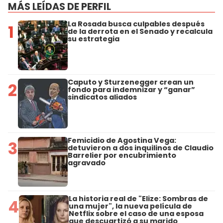
MÁS LEÍDAS DE PERFIL
La Rosada busca culpables después
1
de la derrota en el Senado y recalcula
su estrategia
Caputo y Sturzenegger crean un
2
fondo para indemnizar y “ganar”
sindicatos aliados
Femicidio de Agostina Vega:
3
detuvieron a dos inquilinos de Claudio
Barrelier por encubrimiento
agravado
La historia real de "Elize: Sombras de
4
una mujer", la nueva película de
Netflix sobre el caso de una esposa
que descuartizó a su marido