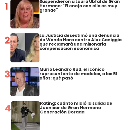
Suspendieron a Laura Ubfal de Gran
1
Hermano: "El enojo con ella es muy
grande"
La Justicia desestimó una denuncia
2
de Wanda Nara contra Alex Caniggia
que reclamará una millonaria
compensación económica
Murió Leandro Rud, el icónico
3
representante de modelos, a los 51
años: qué pasó
Rating: cuánto midió la salida de
4
Juanicar de Gran Hermano
Generación Dorada