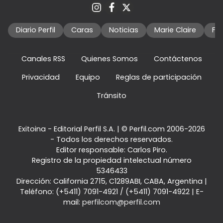
Diario Perfil
Caras
Noticias
Marie Claire
Fo
Canales RSS
Quienes Somos
Contáctenos
Privacidad
Equipo
Reglas de participación
Tránsito
Exitoina - Editorial Perfil S.A.
| © Perfil.com 2006-2026
- Todos los derechos reservados.
Editor responsable: Carlos Piro.
Registro de la propiedad intelectual número
5346433
Dirección:
California 2715
,
C1289ABI
,
CABA, Argentina
|
Teléfono:
(+5411) 7091-4921
/
(+5411) 7091-4922
| E-
mail:
perfilcom@perfil.com