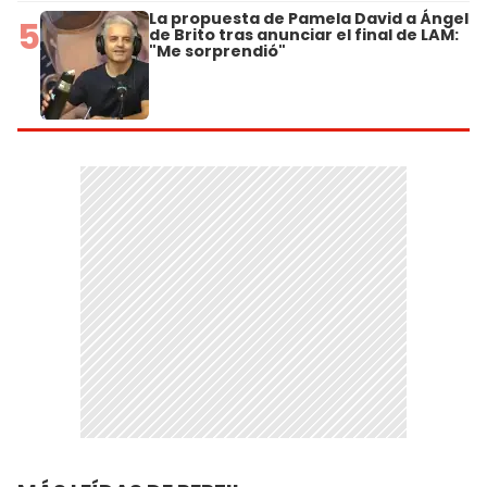
La propuesta de Pamela David a Ángel
5
de Brito tras anunciar el final de LAM:
"Me sorprendió"