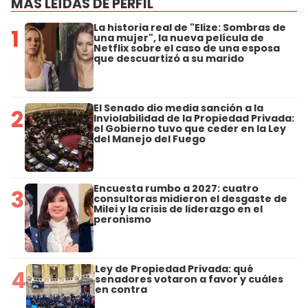
MÁS LEÍDAS DE PERFIL
La historia real de "Elize: Sombras de
1
una mujer", la nueva película de
Netflix sobre el caso de una esposa
que descuartizó a su marido
El Senado dio media sanción a la
2
Inviolabilidad de la Propiedad Privada:
el Gobierno tuvo que ceder en la Ley
del Manejo del Fuego
Encuesta rumbo a 2027: cuatro
3
consultoras midieron el desgaste de
Milei y la crisis de liderazgo en el
peronismo
Ley de Propiedad Privada: qué
4
senadores votaron a favor y cuáles
en contra