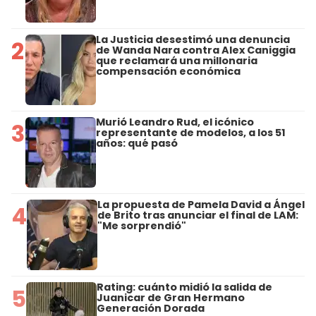
La Justicia desestimó una denuncia
2
de Wanda Nara contra Alex Caniggia
que reclamará una millonaria
compensación económica
Murió Leandro Rud, el icónico
3
representante de modelos, a los 51
años: qué pasó
La propuesta de Pamela David a Ángel
4
de Brito tras anunciar el final de LAM:
"Me sorprendió"
Rating: cuánto midió la salida de
5
Juanicar de Gran Hermano
Generación Dorada