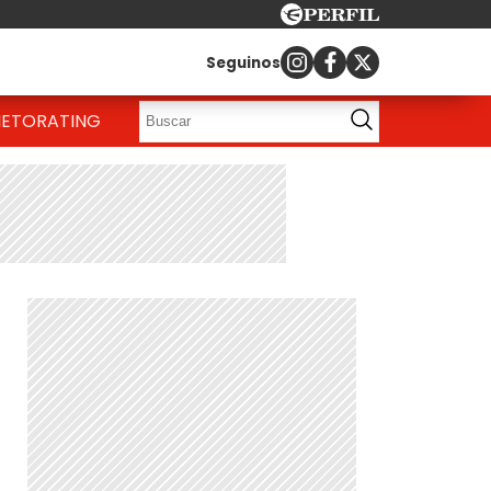
Seguinos
IETO
RATING