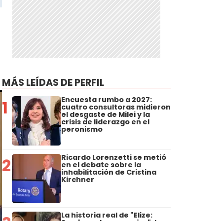
MÁS LEÍDAS DE PERFIL
Encuesta rumbo a 2027:
1
cuatro consultoras midieron
el desgaste de Milei y la
crisis de liderazgo en el
peronismo
Ricardo Lorenzetti se metió
2
en el debate sobre la
inhabilitación de Cristina
Kirchner
La historia real de "Elize: