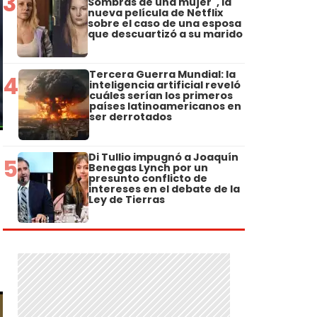
3
Sombras de una mujer", la
nueva película de Netflix
sobre el caso de una esposa
que descuartizó a su marido
Tercera Guerra Mundial: la
4
inteligencia artificial reveló
cuáles serían los primeros
países latinoamericanos en
ser derrotados
Di Tullio impugnó a Joaquín
5
Benegas Lynch por un
presunto conflicto de
intereses en el debate de la
Ley de Tierras