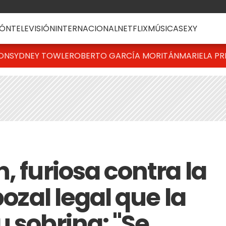
ÓN
TELEVISIÓN
INTERNACIONAL
NETFLIX
MÚSICA
SEXY
TON
SYDNEY TOWLE
ROBERTO GARCÍA MORITÁN
MARIELA PR
, furiosa contra la
bozal legal que la
 sobrina: "Se