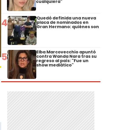
cualquiera"
Quedó definida una nueva
4
placa de nominados en
Gran Hermano: quiénes son
Elba Marcovecchio apuntó
5
contra Wanda Nara tras su
regreso al país: "Fue un
show mediático"