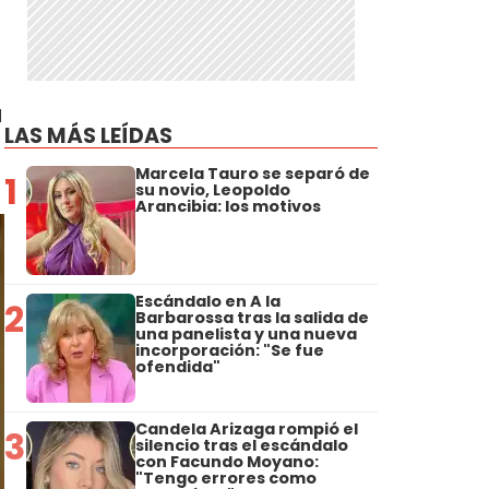
a
LAS MÁS LEÍDAS
Marcela Tauro se separó de
1
su novio, Leopoldo
Arancibia: los motivos
Escándalo en A la
2
Barbarossa tras la salida de
una panelista y una nueva
incorporación: "Se fue
ofendida"
Candela Arizaga rompió el
3
silencio tras el escándalo
con Facundo Moyano:
"Tengo errores como