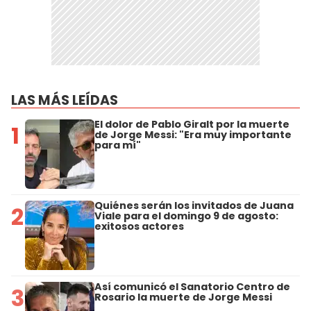
LAS MÁS LEÍDAS
El dolor de Pablo Giralt por la muerte
1
de Jorge Messi: "Era muy importante
para mí"
Quiénes serán los invitados de Juana
2
Viale para el domingo 9 de agosto:
exitosos actores
Así comunicó el Sanatorio Centro de
3
Rosario la muerte de Jorge Messi