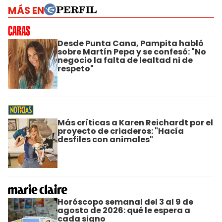
MÁS EN
Desde Punta Cana, Pampita habló
sobre Martín Pepa y se confesó: "No
negocio la falta de lealtad ni de
respeto"
Más críticas a Karen Reichardt por el
proyecto de criaderos: "Hacía
desfiles con animales"
Horóscopo semanal del 3 al 9 de
agosto de 2026: qué le espera a
cada signo