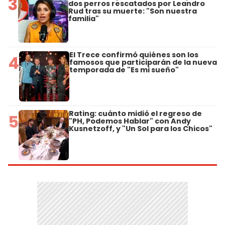
3
dos perros rescatados por Leandro
Rud tras su muerte: "Son nuestra
familia"
El Trece confirmó quiénes son los
4
famosos que participarán de la nueva
temporada de "Es mi sueño"
Rating: cuánto midió el regreso de
5
"PH, Podemos Hablar" con Andy
Kusnetzoff, y "Un Sol para los Chicos"