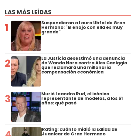
LAS MÁS LEÍDAS
Suspendieron a Laura Ubfal de Gran
1
Hermano: "El enojo con ella es muy
grande"
La Justicia desestimó una denuncia
2
de Wanda Nara contra Alex Caniggia
que reclamará una millonaria
compensación económica
Murió Leandro Rud, el icónico
3
representante de modelos, a los 51
años: qué pasó
Rating: cuánto midió la salida de
4
Juanicar de Gran Hermano