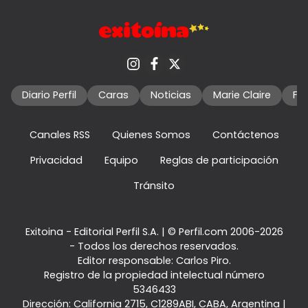
Diario Perfil
Caras
Noticias
Marie Claire
Fo
Canales RSS
Quienes Somos
Contáctenos
Privacidad
Equipo
Reglas de participación
Tránsito
Exitoina - Editorial Perfil S.A.
| © Perfil.com 2006-2026
- Todos los derechos reservados.
Editor responsable: Carlos Piro.
Registro de la propiedad intelectual número
5346433
Dirección:
California 2715
,
C1289ABI
,
CABA, Argentina
|