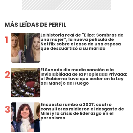
MÁS LEÍDAS DE PERFIL
La historia real de "Elize: Sombras de
1
una mujer", la nueva película de
Netflix sobre el caso de una esposa
que descuartizó a su marido
El Senado dio media sanción a la
2
Inviolabilidad de la Propiedad Privada:
el Gobierno tuvo que ceder en la Ley
del Manejo del Fuego
Encuesta rumbo a 2027: cuatro
3
consultoras midieron el desgaste de
Milei y la crisis de liderazgo en el
peronismo