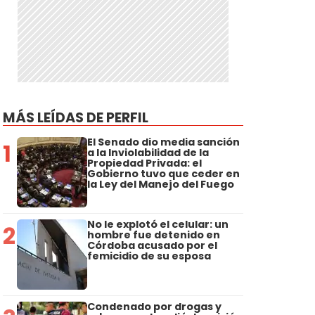
MÁS LEÍDAS DE PERFIL
El Senado dio media sanción
1
a la Inviolabilidad de la
Propiedad Privada: el
Gobierno tuvo que ceder en
la Ley del Manejo del Fuego
No le explotó el celular: un
2
hombre fue detenido en
Córdoba acusado por el
femicidio de su esposa
Condenado por drogas y