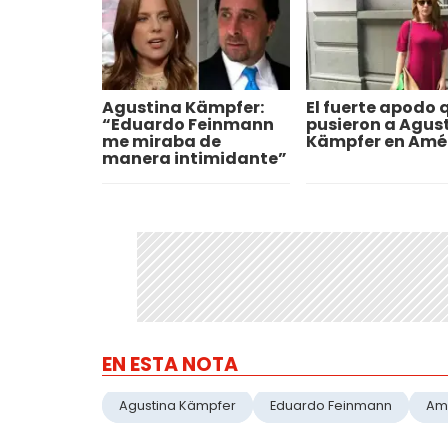
Agustina Kämpfer:
El fuerte apodo q
“Eduardo Feinmann
pusieron a Agus
me miraba de
Kämpfer en Amé
manera intimidante”
EN ESTA NOTA
Agustina Kämpfer
Eduardo Feinmann
Am