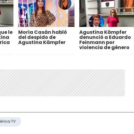
ue le
Moria Casán habló
Agustina Kämpfer
tina
del despido de
denunció a Eduardo
rica
Agustina Kämpfer
Feinmann por
violencia de género
érica TV