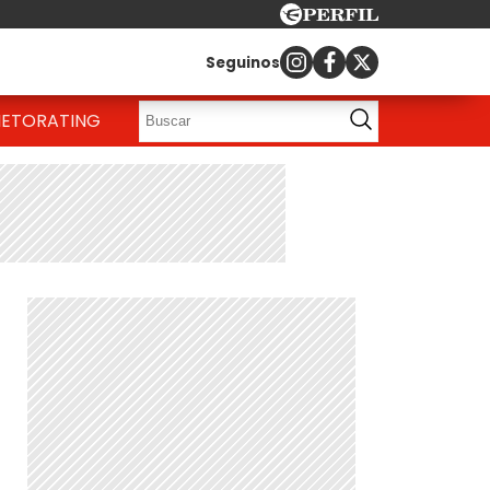
Seguinos
IETO
RATING