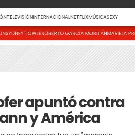
ÓN
TELEVISIÓN
INTERNACIONAL
NETFLIX
MÚSICA
SEXY
TON
SYDNEY TOWLE
ROBERTO GARCÍA MORITÁN
MARIELA PR
fer apuntó contra
ann y América