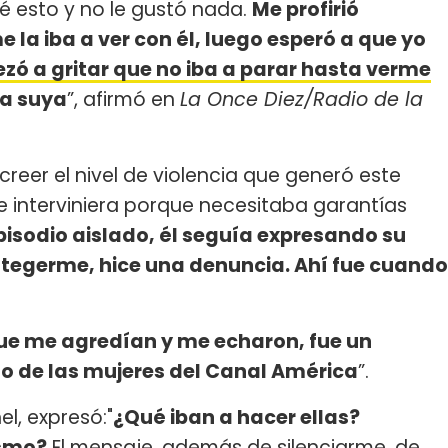
né esto y no le gustó nada.
Me profirió
la iba a ver con él, luego esperó a que yo
ó a gritar que no iba a parar hasta verme
la suya
”, afirmó en
La Once Diez/Radio de la
creer el nivel de violencia que generó este
e interviniera porque necesitaba garantías
pisodio aislado, él seguía expresando su
protegerme, hice una denuncia. Ahí fue cuando
ue me agredían y me echaron, fue un
to de las mujeres del Canal América
”.
l, expresó:"
¿Qué iban a hacer ellas?
ismo?
El mensaje, además de silenciarme, de