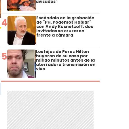
avisados"
Escándalo en la grabación
4
de "PH, Podemos Hablar"
con Andy Kusnetzoff: dos
invitadas se cruzaron
frente a cámara
Los hijos de Perez Hilton
5
huyeron de su casa por
miedo minutos antes de la
aterradora transmisión en
vivo