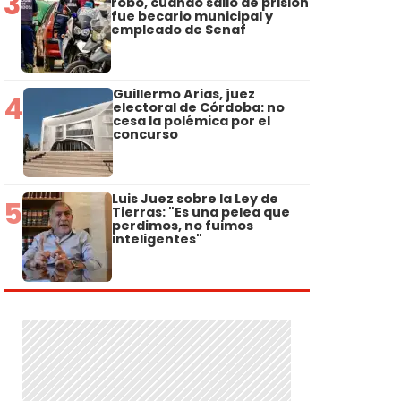
3
robo, cuando salió de prisión
fue becario municipal y
empleado de Senaf
Guillermo Arias, juez
4
electoral de Córdoba: no
cesa la polémica por el
concurso
Luis Juez sobre la Ley de
5
Tierras: "Es una pelea que
perdimos, no fuimos
inteligentes"