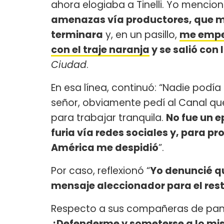
ahora elogiaba a Tinelli. Yo mencio
amenazas vía productores, que me 
terminara
y, en un pasillo,
me empez
con el traje naranja
y se salió con 
Ciudad
.
En esa línea, continuó: “Nadie podía 
señor, obviamente pedí al Canal qu
para trabajar tranquila.
No fue un e
furia vía redes sociales y, para 
América me despidió
”.
Por caso, reflexionó “
Yo denuncié q
mensaje aleccionador para el res
Respecto a sus compañeras de pane
¿Defenderme y someterse a lo m