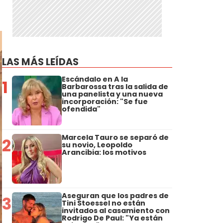
LAS MÁS LEÍDAS
Escándalo en A la
1
Barbarossa tras la salida de
una panelista y una nueva
incorporación: "Se fue
ofendida"
Marcela Tauro se separó de
2
su novio, Leopoldo
Arancibia: los motivos
Aseguran que los padres de
3
Tini Stoessel no están
invitados al casamiento con
Rodrigo De Paul: "Ya están