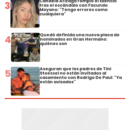
Candela Arizaga rompió el silencio
3
tras el escándalo con Facundo
Moyano: "Tengo errores como
cualquiera"
Quedó definida una nueva placa de
4
nominados en Gran Hermano:
quiénes son
Aseguran que los padres de Tini
5
Stoessel no están invitados al
casamiento con Rodrigo De Paul: "Ya
están avisados"