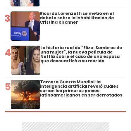
Ricardo Lorenzetti se metió en el
3
debate sobre la inhabilitación de
Cristina Kirchner
La historia real de "Elize: Sombras de
4
una mujer", la nueva película de
Netflix sobre el caso de una esposa
que descuartizó a su marido
Tercera Guerra Mundial: la
5
inteligencia artificial reveló cuáles
serían los primeros países
latinoamericanos en ser derrotados