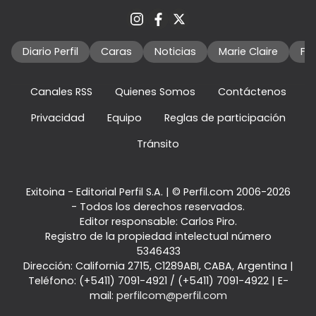
Diario Perfil
Caras
Noticias
Marie Claire
Fo
Canales RSS
Quienes Somos
Contáctenos
Privacidad
Equipo
Reglas de participación
Tránsito
Exitoina - Editorial Perfil S.A.
| © Perfil.com 2006-2026
- Todos los derechos reservados.
Editor responsable: Carlos Piro.
Registro de la propiedad intelectual número
5346433
Dirección:
California 2715
,
C1289ABI
,
CABA, Argentina
|
Teléfono:
(+5411) 7091-4921
/
(+5411) 7091-4922
| E-
mail:
perfilcom@perfil.com