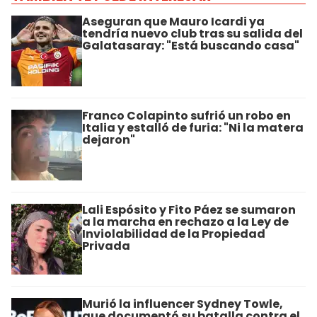
Aseguran que Mauro Icardi ya
tendría nuevo club tras su salida del
Galatasaray: "Está buscando casa"
Franco Colapinto sufrió un robo en
Italia y estalló de furia: "Ni la matera
dejaron"
Lali Espósito y Fito Páez se sumaron
a la marcha en rechazo a la Ley de
Inviolabilidad de la Propiedad
Privada
Murió la influencer Sydney Towle,
que documentó su batalla contra el