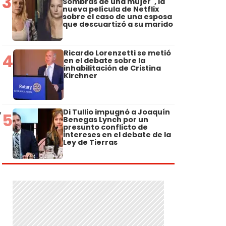
3
Sombras de una mujer", la
nueva película de Netflix
sobre el caso de una esposa
que descuartizó a su marido
Ricardo Lorenzetti se metió
4
en el debate sobre la
inhabilitación de Cristina
Kirchner
,
Di Tullio impugnó a Joaquín
5
Benegas Lynch por un
presunto conflicto de
intereses en el debate de la
Ley de Tierras