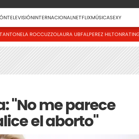
ÓN
TELEVISIÓN
INTERNACIONAL
NETFLIX
MÚSICA
SEXY
T
ANTONELA ROCCUZZO
LAURA UBFAL
PEREZ HILTON
RATIN
a: "No me parece
lice el aborto"