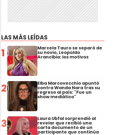
LAS MÁS LEÍDAS
Marcela Tauro se separó de
1
su novio, Leopoldo
Arancibia: los motivos
Elba Marcovecchio apuntó
2
contra Wanda Nara tras su
regreso al país: "Fue un
show mediático"
Laura Ubfal sorprendió al
3
revelar que recibió una
carta documento de un
participante que continúa