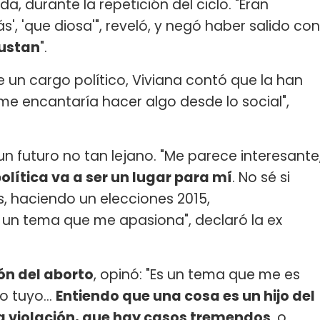
, durante la repetición del ciclo. "Eran
s', 'que diosa'", reveló, y negó haber salido con
sustan
".
e un cargo político, Viviana contó que la han
 me encantaría hacer algo desde lo social",
 futuro no tan lejano. "Me parece interesante
olítica va a ser un lugar para mí
. No sé si
, haciendo un elecciones 2015,
 un tema que me apasiona", declaró la ex
ón del aborto
, opinó: "Es un tema que me es
o tuyo...
Entiendo que una cosa es un hijo del
na violación, que hay casos tremendos
, o