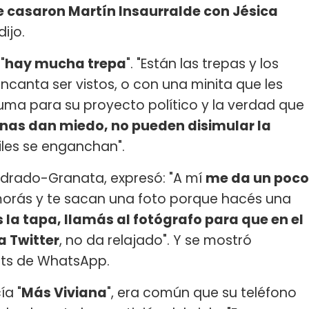
e casaron Martín Insaurralde con Jésica
ijo.
"
hay mucha trepa
". "Están las trepas y los
encanta ser vistos, o con una minita que les
uma para su proyecto político y la verdad que
nas dan miedo, no pueden disimular la
 giles se enganchan".
Redrado-Granata, expresó: "A mí
me da un poco
morás y te sacan una foto porque hacés una
s la tapa, llamás al fotógrafo para que en el
a Twitter
, no da relajado". Y se mostró
ats de WhatsApp.
a "
Más Viviana
", era común que su teléfono