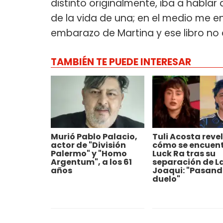
distinto originalmente, iba a hablar 
de la vida de una; en el medio me 
embarazo de Martina y ese libro no d
TAMBIÉN TE PUEDE INTERESAR
Murió Pablo Palacio,
Tuli Acosta reve
actor de "División
cómo se encuen
Palermo" y "Homo
Luck Ra tras su
Argentum", a los 61
separación de L
años
Joaqui: "Pasand
duelo"