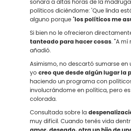
sonara a altas horas de la madrugada
políticos diciéndome: 'Que linda está
alguno porque "
los políticos me a
Si bien no le ofrecieron directament
tanteado para hacer cosas
. "A mí
añadió.
Asimismo, no descartó sumarse en un
yo
creo que desde algún lugar la p
haciendo un programa con políticos
involucrándome en política, pero es
colorada.
Consultada sobre la
despenalizaci
muy difícil. Cuando tenés vida dentr
amor, deseado, otra un hijo de u