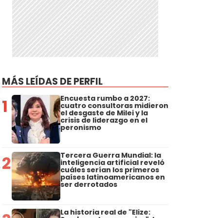
MÁS LEÍDAS DE PERFIL
Encuesta rumbo a 2027:
1
cuatro consultoras midieron
el desgaste de Milei y la
crisis de liderazgo en el
peronismo
Tercera Guerra Mundial: la
2
inteligencia artificial reveló
cuáles serían los primeros
países latinoamericanos en
ser derrotados
La historia real de "Elize: