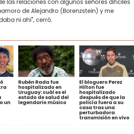
de las relaciones con algunos señores difíciles
enamoro de Alejandro (Borenzstein) y me
aba ni ahí", cerró.
ló
Rubén Rada fue
El bloguero Perez
tra
hospitalizado en
Hilton fue
Uruguay: cuál es el
hospitalizado
a
estado de salud del
después de que la
o un
legendario músico
policía fuera a su
casa tras una
perturbadora
transmisión en vivo