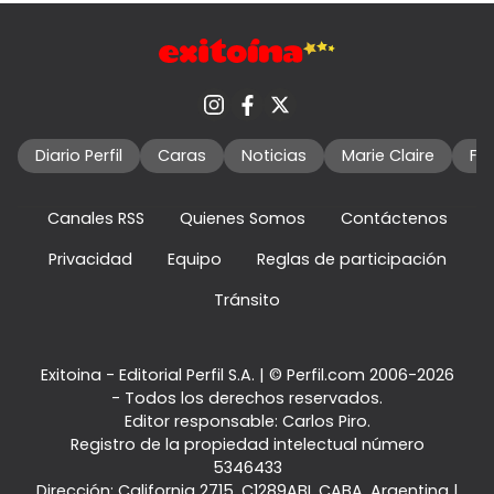
Diario Perfil
Caras
Noticias
Marie Claire
Fo
Canales RSS
Quienes Somos
Contáctenos
Privacidad
Equipo
Reglas de participación
Tránsito
Exitoina - Editorial Perfil S.A.
| © Perfil.com 2006-2026
- Todos los derechos reservados.
Editor responsable: Carlos Piro.
Registro de la propiedad intelectual número
5346433
Dirección:
California 2715
,
C1289ABI
,
CABA, Argentina
|