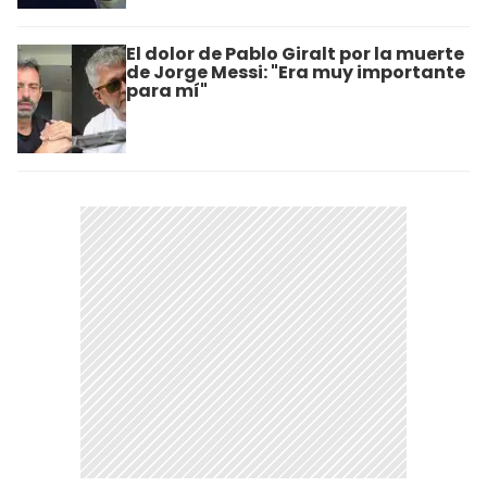
El dolor de Pablo Giralt por la muerte
de Jorge Messi: "Era muy importante
para mí"