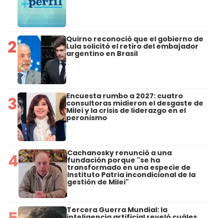
Quirno reconoció que el gobierno de
2
Lula solicitó el retiro del embajador
argentino en Brasil
Encuesta rumbo a 2027: cuatro
3
consultoras midieron el desgaste de
Milei y la crisis de liderazgo en el
peronismo
Cachanosky renunció a una
4
fundación porque "se ha
transformado en una especie de
Instituto Patria incondicional de la
gestión de Milei"
Tercera Guerra Mundial: la
5
inteligencia artificial reveló cuáles