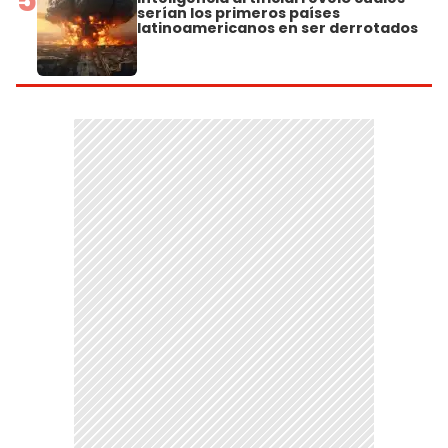
serían los primeros países
latinoamericanos en ser derrotados