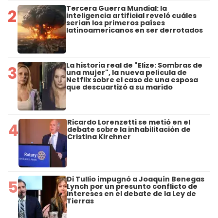
Tercera Guerra Mundial: la
2
inteligencia artificial reveló cuáles
serían los primeros países
latinoamericanos en ser derrotados
La historia real de "Elize: Sombras de
3
una mujer", la nueva película de
Netflix sobre el caso de una esposa
que descuartizó a su marido
Ricardo Lorenzetti se metió en el
4
debate sobre la inhabilitación de
Cristina Kirchner
Di Tullio impugnó a Joaquín Benegas
5
Lynch por un presunto conflicto de
intereses en el debate de la Ley de
Tierras