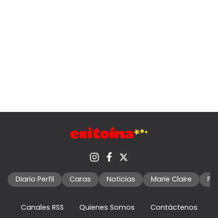
Diario Perfil
Caras
Noticias
Marie Claire
Fo
Canales RSS
Quienes Somos
Contáctenos