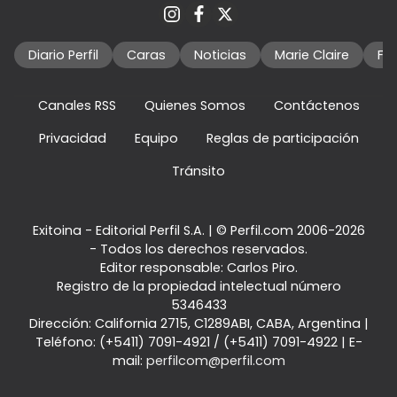
Diario Perfil
Caras
Noticias
Marie Claire
Fo
Canales RSS
Quienes Somos
Contáctenos
Privacidad
Equipo
Reglas de participación
Tránsito
Exitoina - Editorial Perfil S.A.
| © Perfil.com 2006-2026
- Todos los derechos reservados.
Editor responsable: Carlos Piro.
Registro de la propiedad intelectual número
5346433
Dirección:
California 2715
,
C1289ABI
,
CABA, Argentina
|
Teléfono:
(+5411) 7091-4921
/
(+5411) 7091-4922
| E-
mail:
perfilcom@perfil.com