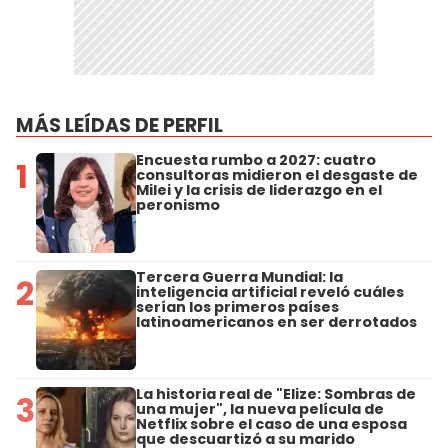
MÁS LEÍDAS DE PERFIL
Encuesta rumbo a 2027: cuatro
1
consultoras midieron el desgaste de
Milei y la crisis de liderazgo en el
peronismo
Tercera Guerra Mundial: la
2
inteligencia artificial reveló cuáles
serían los primeros países
latinoamericanos en ser derrotados
La historia real de "Elize: Sombras de
3
una mujer", la nueva película de
Netflix sobre el caso de una esposa
que descuartizó a su marido