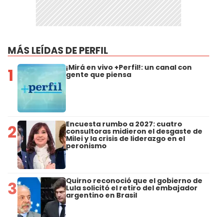
MÁS LEÍDAS DE PERFIL
¡Mirá en vivo +Perfil!: un canal con
1
gente que piensa
Encuesta rumbo a 2027: cuatro
2
consultoras midieron el desgaste de
Milei y la crisis de liderazgo en el
peronismo
Quirno reconoció que el gobierno de
3
Lula solicitó el retiro del embajador
argentino en Brasil