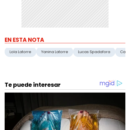
EN ESTA NOTA
Lola Latorre
Yanina Latorre
Lucas Spadafora
Cant