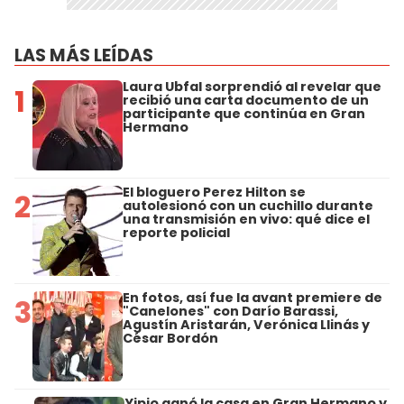
LAS MÁS LEÍDAS
Laura Ubfal sorprendió al revelar que
1
recibió una carta documento de un
participante que continúa en Gran
Hermano
El bloguero Perez Hilton se
2
autolesionó con un cuchillo durante
una transmisión en vivo: qué dice el
reporte policial
En fotos, así fue la avant premiere de
3
"Canelones" con Darío Barassi,
Agustín Aristarán, Verónica Llinás y
César Bordón
Yipio ganó la casa en Gran Hermano y