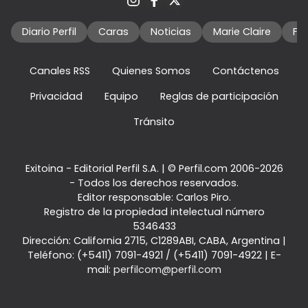
Diario Perfil
Caras
Noticias
Marie Claire
Fo
Canales RSS
Quienes Somos
Contáctenos
Privacidad
Equipo
Reglas de participación
Tránsito
Exitoina - Editorial Perfil S.A.
| © Perfil.com 2006-2026
- Todos los derechos reservados.
Editor responsable: Carlos Piro.
Registro de la propiedad intelectual número
5346433
Dirección:
California 2715
,
C1289ABI
,
CABA, Argentina
|
Teléfono:
(+5411) 7091-4921
/
(+5411) 7091-4922
| E-
mail:
perfilcom@perfil.com