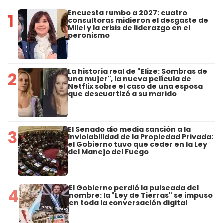
Encuesta rumbo a 2027: cuatro
1
consultoras midieron el desgaste de
Milei y la crisis de liderazgo en el
peronismo
La historia real de "Elize: Sombras de
2
una mujer", la nueva película de
Netflix sobre el caso de una esposa
que descuartizó a su marido
El Senado dio media sanción a la
3
Inviolabilidad de la Propiedad Privada:
el Gobierno tuvo que ceder en la Ley
del Manejo del Fuego
El Gobierno perdió la pulseada del
4
nombre: la "Ley de Tierras" se impuso
en toda la conversación digital