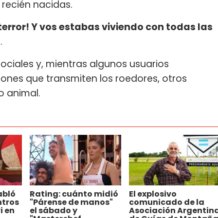
 recién nacidas.
terror! Y vos estabas viviendo con todas las
.
sociales y, mientras algunos usuarios
cciones que transmiten los roedores, otros
o animal.
abló
Rating: cuánto midió
El explosivo
ntros
"Párense de manos"
comunicado de la
i en
el sábado y
Asociación Argentin