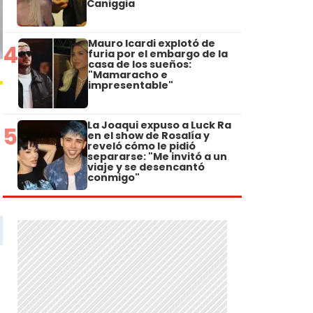
Caniggia
Mauro Icardi explotó de
4
furia por el embargo de la
casa de los sueños:
"Mamaracho e
impresentable"
La Joaqui expuso a Luck Ra
5
en el show de Rosalía y
reveló cómo le pidió
separarse: "Me invitó a un
viaje y se desencantó
conmigo"