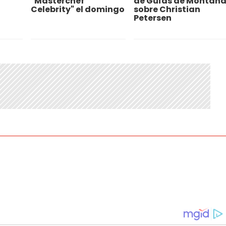
"Masterchef
de Guías de Montañ
Celebrity" el domingo
sobre Christian
Petersen