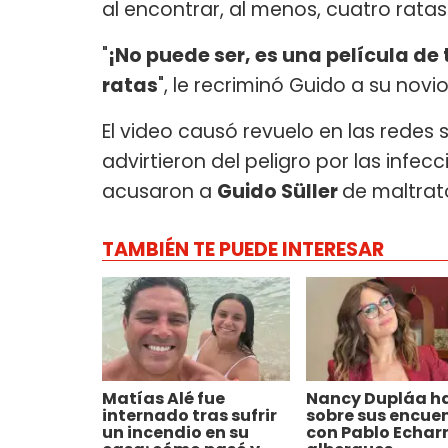
al encontrar, al menos, cuatro ratas
"
¡No puede ser, es una película de 
ratas
", le recriminó Guido a su novio
El video causó revuelo en las redes 
advirtieron del peligro por las infe
acusaron a
Guido Süller
de maltrat
TAMBIÉN TE PUEDE INTERESAR
Matías Alé fue
Nancy Dupláa h
internado tras sufrir
sobre sus encue
un incendio en su
con Pablo Echarr