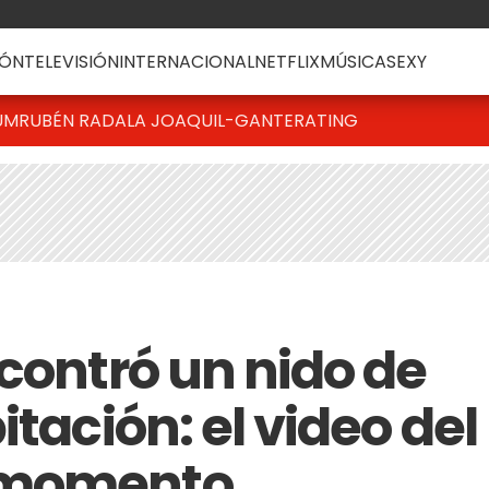
ÓN
TELEVISIÓN
INTERNACIONAL
NETFLIX
MÚSICA
SEXY
UM
RUBÉN RADA
LA JOAQUI
L-GANTE
RATING
contró un nido de
itación: el video del
 momento