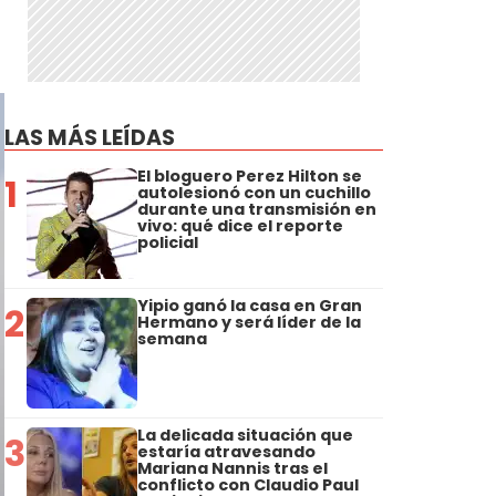
LAS MÁS LEÍDAS
El bloguero Perez Hilton se
1
autolesionó con un cuchillo
durante una transmisión en
vivo: qué dice el reporte
policial
Yipio ganó la casa en Gran
2
Hermano y será líder de la
semana
La delicada situación que
3
estaría atravesando
Mariana Nannis tras el
conflicto con Claudio Paul