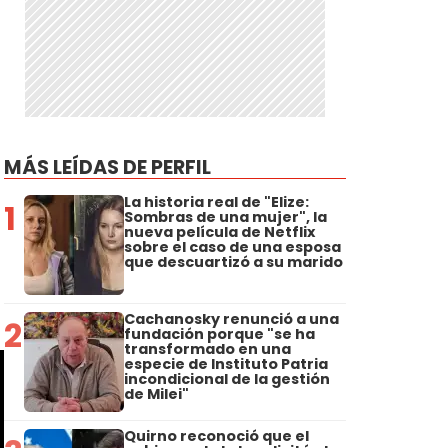
MÁS LEÍDAS DE PERFIL
La historia real de "Elize:
1
Sombras de una mujer", la
nueva película de Netflix
sobre el caso de una esposa
que descuartizó a su marido
Cachanosky renunció a una
2
fundación porque "se ha
transformado en una
especie de Instituto Patria
incondicional de la gestión
de Milei"
Quirno reconoció que el