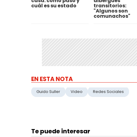
casa: cómo pasó y
albergues
cuál es su estado
transitorios:
"Algunos son
comunachos"
EN ESTA NOTA
Guido Suller
Video
Redes Sociales