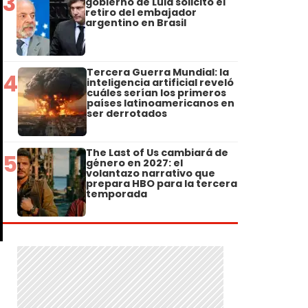
3
gobierno de Lula solicitó el
retiro del embajador
argentino en Brasil
Tercera Guerra Mundial: la
4
inteligencia artificial reveló
cuáles serían los primeros
países latinoamericanos en
ser derrotados
The Last of Us cambiará de
5
género en 2027: el
volantazo narrativo que
prepara HBO para la tercera
temporada
r