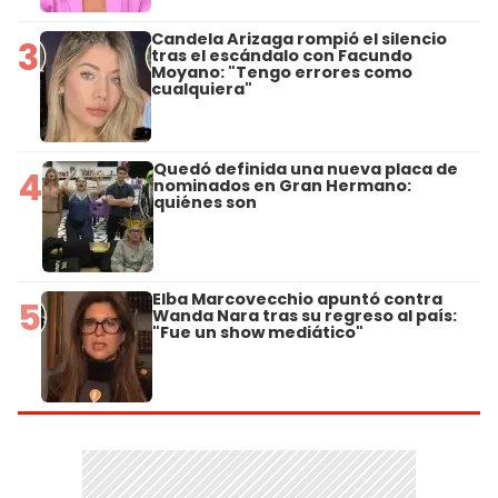
Candela Arizaga rompió el silencio
3
tras el escándalo con Facundo
Moyano: "Tengo errores como
cualquiera"
Quedó definida una nueva placa de
4
nominados en Gran Hermano:
quiénes son
Elba Marcovecchio apuntó contra
5
Wanda Nara tras su regreso al país:
"Fue un show mediático"