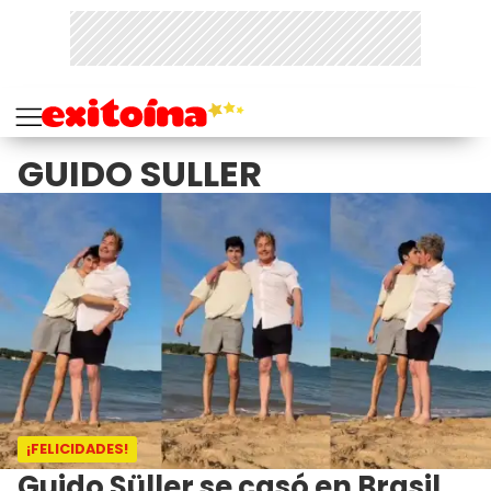
GUIDO SULLER
¡FELICIDADES!
Guido Süller se casó en Brasil