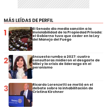
MÁS LEÍDAS DE PERFIL
El Senado dio media sanción a la
1
Inviolabilidad de la Propiedad Privada:
el Gobierno tuvo que ceder en la Ley
del Manejo del Fuego
Encuesta rumbo a 2027: cuatro
2
consultoras midieron el desgaste de
Milei y la crisis de liderazgo en el
peronismo
Ricardo Lorenzetti se metió en el
3
debate sobre la inhabilitación de
Cristina Kirchner