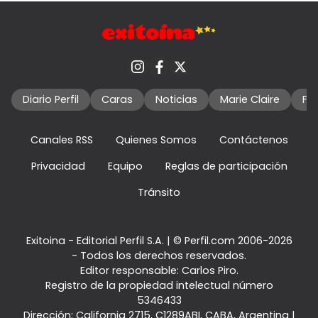
Diario Perfil
Caras
Noticias
Marie Claire
Fo
Canales RSS
Quienes Somos
Contáctenos
Privacidad
Equipo
Reglas de participación
Tránsito
Exitoina - Editorial Perfil S.A.
| © Perfil.com 2006-2026
- Todos los derechos reservados.
Editor responsable: Carlos Piro.
Registro de la propiedad intelectual número
5346433
Dirección:
California 2715
,
C1289ABI
,
CABA, Argentina
|