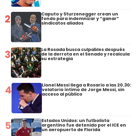
Caputo y Sturzenegger crean un
2
fondo para indemnizar y “ganar”
sindicatos aliados
La Rosada busca culpables después
3
de la derrota en el Senado y recalcula
su estrategia
Lionel Messi llega a Rosario a las 20.30:
4
velatorio íntimo de Jorge Messi, sin
acceso al público
Estados Unidos: un futbolista
5
argentino fue detenido por el ICE en
un aeropuerto de Florida