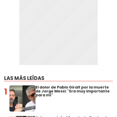
LAS MÁS LEÍDAS
El dolor de Pablo Giralt por la muerte
1
de Jorge Messi: "Era muy importante
para mí"