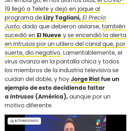
Sin embargo, en los últimos días,
el COVID-
19 llegó a Telefe y dejó en jaque al
programa de
Lizy Tagliani,
El Precio
Justo
, dado que debieron aislarse,
también
sucedió en
El Nueve
y
se encendió la alerta
en
Intrusos
por un utilero del canal que, por
suerte, dio negativo
. Lamentablemente, el
virus avanza en la pantalla chica y todos
los miembros de la industria televisiva se
cuidan del doble, y hoy
Jorge Rial
fue un
ejemplo de esto decidiendo faltar
a
Intrusos
(América),
aunque por un
motivo diferente.