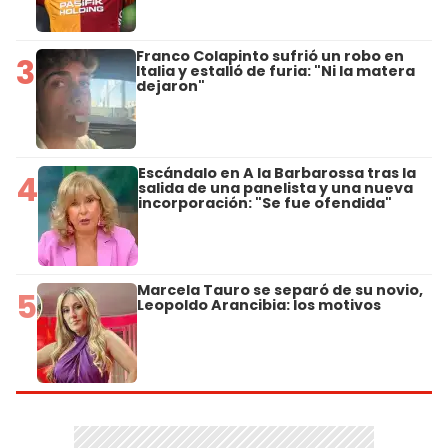
Franco Colapinto sufrió un robo en
3
Italia y estalló de furia: "Ni la matera
dejaron"
Escándalo en A la Barbarossa tras la
4
salida de una panelista y una nueva
incorporación: "Se fue ofendida"
Marcela Tauro se separó de su novio,
5
Leopoldo Arancibia: los motivos