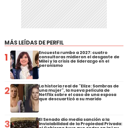
MÁS LEÍDAS DE PERFIL
Encuesta rumbo a 2027: cuatro
1
consultoras midieron el desgaste de
Milei y la crisis de liderazgo en el
peronismo
La historia real de "Elize: Sombras de
2
una mujer", la nueva película de
Netflix sobre el caso de una esposa
que descuartizó a su marido
El Senado dio media sanción a la
3
Inviolabilidad de la Propiedad Privada: