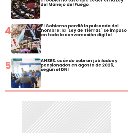
el Gobierno tuvo que ceder en la Ley
del Manejo del Fuego
El Gobierno perdió la pulseada del
4
nombre: la "Ley de Tierras" se impuso
en toda la conversación digital
ANSES: cuándo cobran jubilados y
5
pensionados en agosto de 2026,
según el DNI