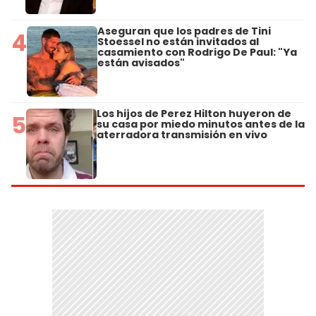
Aseguran que los padres de Tini
4
Stoessel no están invitados al
casamiento con Rodrigo De Paul: "Ya
están avisados"
Los hijos de Perez Hilton huyeron de
5
su casa por miedo minutos antes de la
aterradora transmisión en vivo