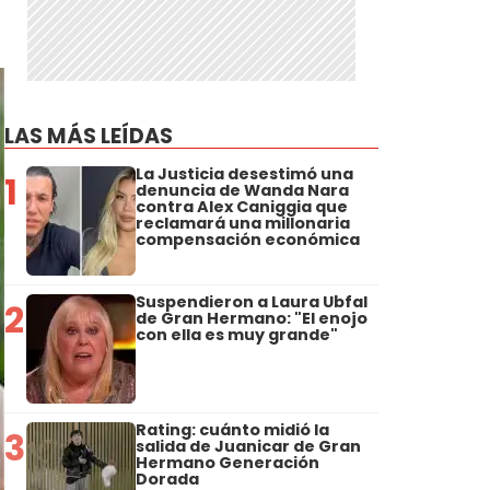
LAS MÁS LEÍDAS
La Justicia desestimó una
1
denuncia de Wanda Nara
contra Alex Caniggia que
reclamará una millonaria
compensación económica
Suspendieron a Laura Ubfal
2
de Gran Hermano: "El enojo
con ella es muy grande"
Rating: cuánto midió la
3
salida de Juanicar de Gran
Hermano Generación
Dorada