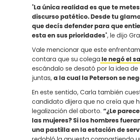
"
La única realidad es que te metes
discurso patético. Desde tu glamou
que decís defender para que entie
esta en sus prioridades
", le dijo Gr
Vale mencionar que este enfrentam
contara que su colega
le negó el sa
escándalo se desató por la idea de l
juntas,
a la cual la Peterson se ne
En este sentido, Carla también cues
candidato dijera que no creía que 
legalización del aborto.
“¿Le parece
las mujeres? Si los hombres fuer
una pastilla en la estación de serv
redobló la apuesta compartiendo 