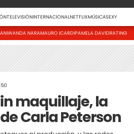
ÓN
TELEVISIÓN
INTERNACIONAL
NETFLIX
MÚSICA
SEXY
IANI
WANDA NARA
MAURO ICARDI
PAMELA DAVID
RATING
:50
n maquillaje, la
 de Carla Peterson