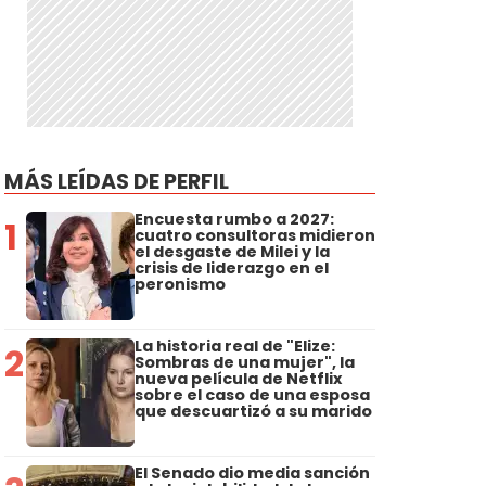
MÁS LEÍDAS DE PERFIL
Encuesta rumbo a 2027:
1
cuatro consultoras midieron
el desgaste de Milei y la
crisis de liderazgo en el
peronismo
La historia real de "Elize:
2
Sombras de una mujer", la
nueva película de Netflix
sobre el caso de una esposa
que descuartizó a su marido
El Senado dio media sanción