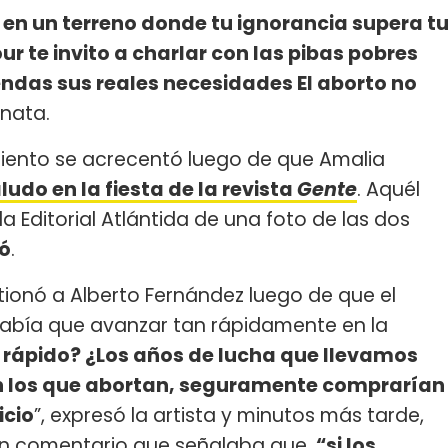
 en un terreno donde tu ignorancia supera t
r te invito a charlar con las pibas pobres
ndas sus reales necesidades El aborto no
anata.
iento se acrecentó luego de que Amalia
ludo en la fiesta de la revista
Gente
. Aquél
a Editorial Atlántida de una foto de las dos
gó
.
tionó a Alberto Fernández luego de que el
había que avanzar tan rápidamente en la
 rápido? ¿Los años de lucha que llevamos
an los que abortan, seguramente comprarían
icio
”, expresó la artista y minutos más tarde,
un comentario que señalaba que,
“si los