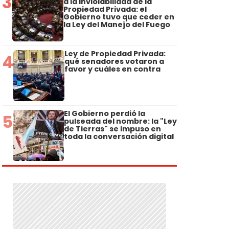
3
a la Inviolabilidad de la
Propiedad Privada: el
u
Gobierno tuvo que ceder en
la Ley del Manejo del Fuego
Ley de Propiedad Privada:
4
qué senadores votaron a
favor y cuáles en contra
El Gobierno perdió la
5
pulseada del nombre: la "Ley
de Tierras" se impuso en
toda la conversación digital