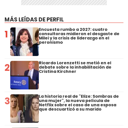
MÁS LEÍDAS DE PERFIL
Encuesta rumbo a 2027: cuatro
1
consultoras midieron el desgaste de
Milei y la crisis de liderazgo en el
peronismo
Ricardo Lorenzetti se metió en el
2
debate sobre la inhabilitación de
Cristina Kirchner
La historia real de "Elize: Sombras de
3
una mujer", la nueva película de
Netflix sobre el caso de una esposa
que descuartizó a su marido