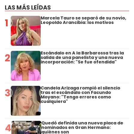
LAS MÁS LEÍDAS
Marcela Tauro se separó de su novio,
1
Leopoldo Arancibia: los motivos
Escándalo en A la Barbarossa tras la
2
salida de una panelista y una nueva
incorporación: "Se fue ofendida"
Candela Arizaga rompió el silencio
3
tras el escándalo con Facundo
Moyano: "Tengo errores como
cualquiera"
Quedó definida una nueva placa de
4
nominados en Gran Hermano:
quiénes son