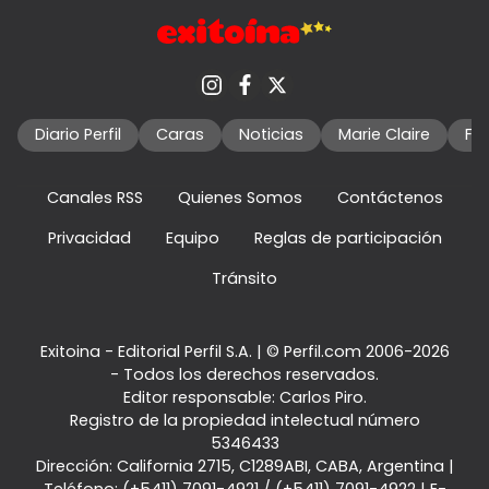
Diario Perfil
Caras
Noticias
Marie Claire
Fo
Canales RSS
Quienes Somos
Contáctenos
Privacidad
Equipo
Reglas de participación
Tránsito
Exitoina - Editorial Perfil S.A.
| © Perfil.com 2006-2026
- Todos los derechos reservados.
Editor responsable: Carlos Piro.
Registro de la propiedad intelectual número
5346433
Dirección:
California 2715
,
C1289ABI
,
CABA, Argentina
|