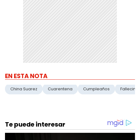
EN ESTA NOTA
China Suarez
Cuarentena
Cumpleaños
Fallecimi