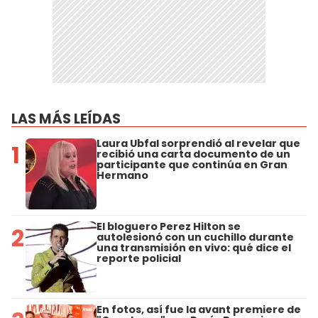
LAS MÁS LEÍDAS
Laura Ubfal sorprendió al revelar que
1
recibió una carta documento de un
participante que continúa en Gran
Hermano
El bloguero Perez Hilton se
2
autolesionó con un cuchillo durante
una transmisión en vivo: qué dice el
reporte policial
En fotos, así fue la avant premiere de