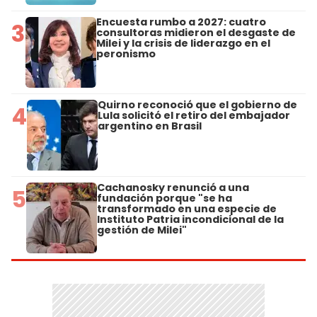
Encuesta rumbo a 2027: cuatro
3
consultoras midieron el desgaste de
Milei y la crisis de liderazgo en el
peronismo
Quirno reconoció que el gobierno de
4
Lula solicitó el retiro del embajador
argentino en Brasil
Cachanosky renunció a una
5
fundación porque "se ha
transformado en una especie de
Instituto Patria incondicional de la
gestión de Milei"