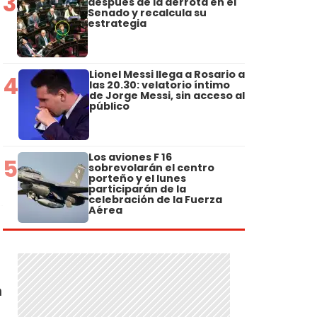
3
después de la derrota en el
Senado y recalcula su
estrategia
Lionel Messi llega a Rosario a
4
las 20.30: velatorio íntimo
de Jorge Messi, sin acceso al
público
Los aviones F 16
5
sobrevolarán el centro
porteño y el lunes
participarán de la
celebración de la Fuerza
Aérea
n