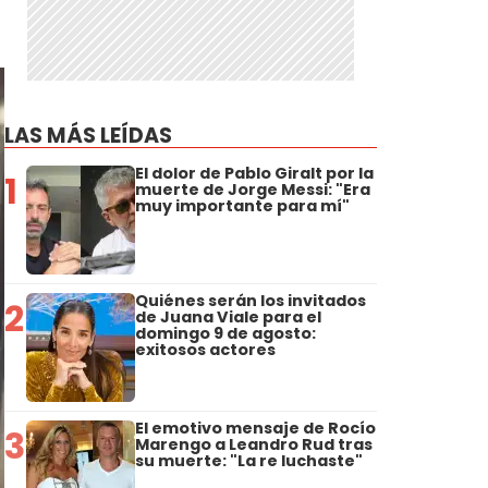
LAS MÁS LEÍDAS
El dolor de Pablo Giralt por la
1
muerte de Jorge Messi: "Era
muy importante para mí"
Quiénes serán los invitados
2
de Juana Viale para el
domingo 9 de agosto:
exitosos actores
El emotivo mensaje de Rocío
3
Marengo a Leandro Rud tras
su muerte: "La re luchaste"