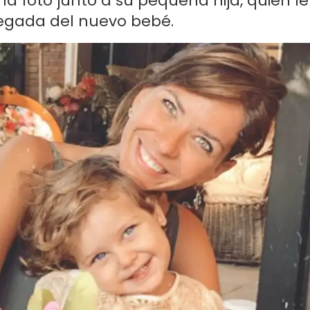
na foto junto a su pequeña hija, quien le
legada del nuevo bebé.