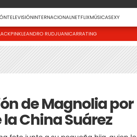
ÓN
TELEVISIÓN
INTERNACIONAL
NETFLIX
MÚSICA
SEXY
LACKPINK
LEANDRO RUD
JUANICAR
RATING
ión de Magnolia por
 la China Suárez