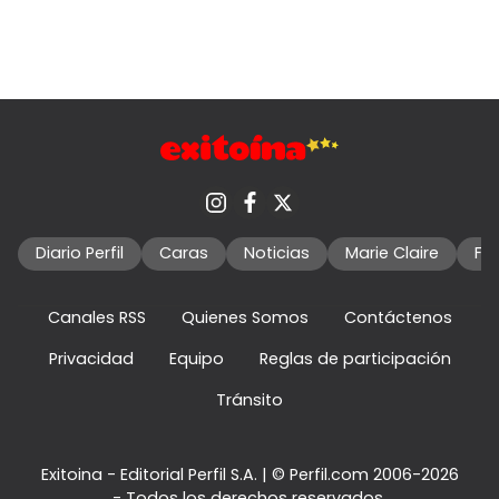
Diario Perfil
Caras
Noticias
Marie Claire
Fo
Canales RSS
Quienes Somos
Contáctenos
Privacidad
Equipo
Reglas de participación
Tránsito
Exitoina - Editorial Perfil S.A.
| © Perfil.com 2006-2026
- Todos los derechos reservados.